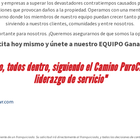
 y empresas a superar los devastadores contratiempos causados por
iciones que provocan daños a la propiedad. Operamos con una menta
torno donde los miembros de nuestro equipo puedan crecer tanto
sirviendo a nuestros clientes, comunidades y entre nosotros.
ortante para nosotros. ¡Queremos asegurarnos de que somos la op
cita hoy mismo y únete a nuestro EQUIPO Gana
, todos dentro, siguiendo el Camino PuroCl
liderazgo de servicio"
wr.com
Western Reserve Facebook Page
of Western Reserve LinkedIn Pag
ente de un franquiciado. Su solicitud irá directamente al franquiciado, y todas las decisiones de con