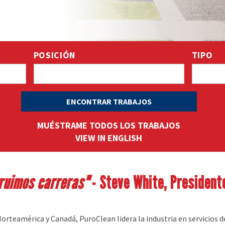
POSICIÓN
TIPO
MUÉSTRAME TODOS LOS TRABAJOS
VIEW IN ENGLISH
ruimos carreras"
- Steve White, President
orteamérica y Canadá, PuroClean lidera la industria en servicios d