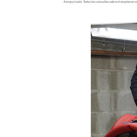
franquiciado. Todas las consultas sobre el empleo en 
Slide
2
of
5:
Company
photo
2