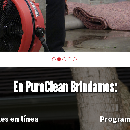
En PuroClean Brindamos:
es en línea
Program
petitivos
Capacit
el avanc