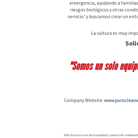
emergencia, ayudando a familias
riesgos biológicos y otras cond
servicio' y buscamos crear un en
La cultura es muy imp
Soli
"Somos un solo equipo
Company Website:
www.puroclean
PuroClean of 
PuroClean 
Esta franquicia es de propiedad y operación independi